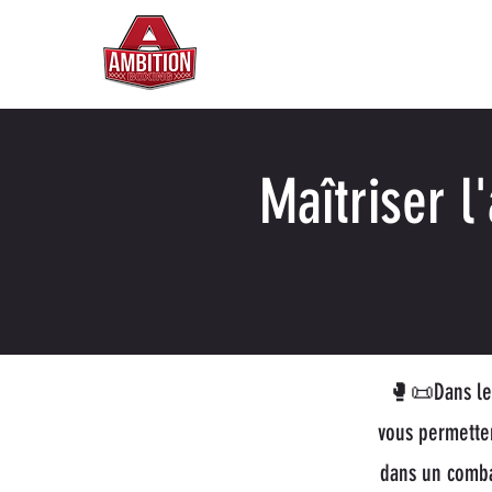
ACCUEIL
FETES BOXE
PR
Maîtriser l
🥊📜Dans le 
vous permetten
dans un comba