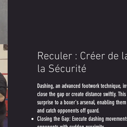
Reculer : Créer de 
la Sécurité
Dashing, an advanced footwork technique, in
close the gap or create distance swiftly. T
surprise to a boxer's arsenal, enabling the
and catch opponents off guard.
Closing the Gap: Execute dashing movements 
opponents with sudden proximity.