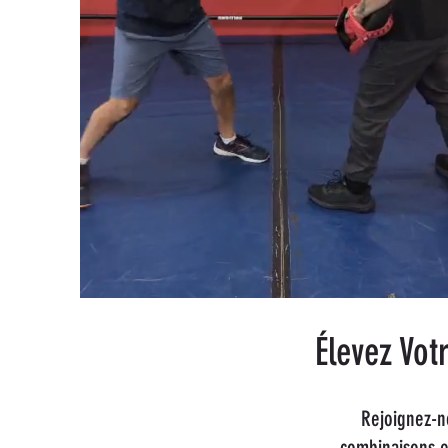
Élevez Vot
Rejoignez-n
combinaisons e