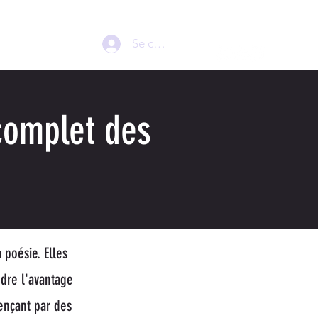
MENT
More
Se connecter
 complet des
poésie. Elles
dre l'avantage
ençant par des