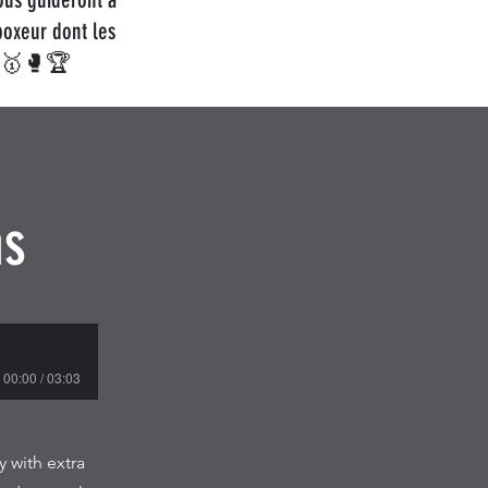
boxeur dont les
s. 🥇🥊🏆
ns
00:00 / 03:03
 with extra